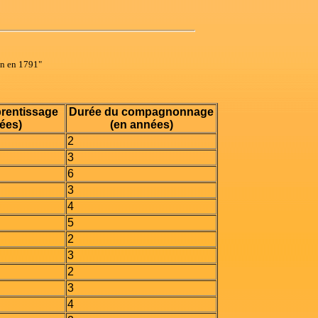
on en 1791"
prentissage
Durée du compagnonnage
ées)
(en années)
2
3
6
3
4
5
2
3
2
3
4