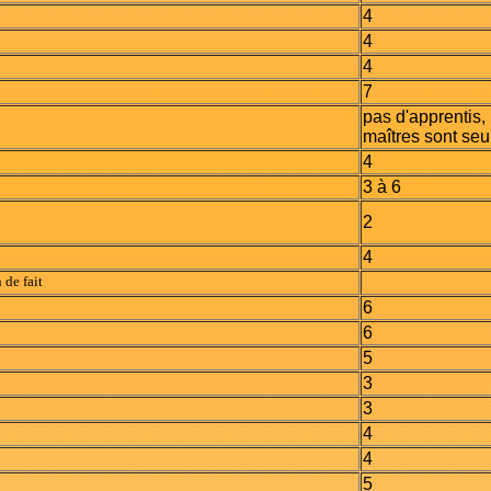
4
4
4
7
pas d'apprentis, 
maîtres sont seu
4
3 à 6
2
4
 de fait
6
6
5
3
3
4
4
5