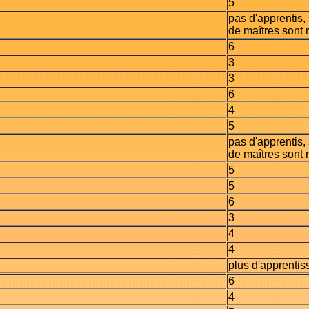
5
pas d'apprentis, 
de maîtres sont 
6
3
3
6
4
5
pas d'apprentis, 
de maîtres sont 
5
5
6
3
4
4
plus d'apprentis
6
4