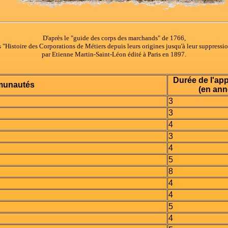
D'après le "guide des corps des marchands" de 1766,
s "Histoire des Corporations de Métiers depuis leurs origines jusqu'à leur suppressi
par Etienne Martin-Saint-Léon édité à Paris en 1897.
Durée de l'ap
unautés
(en ann
3
3
4
3
4
5
8
4
4
5
4