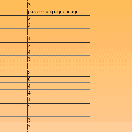
3
pas de compagnonnage
2
2
4
2
4
3
3
6
4
4
4
5
3
2