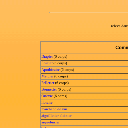
relevé dan
Comm
Drapier
(6 corps)
Épicier
(6 corps)
Apothicaire
(6 corps)
Mercier
(6 corps)
Pelletier
(6 corps)
Bonnetier
(6 corps)
Orfèvre
(6 corps)
libraire
marchand de vin
aiguilletier
-
aleinier
arquebusier