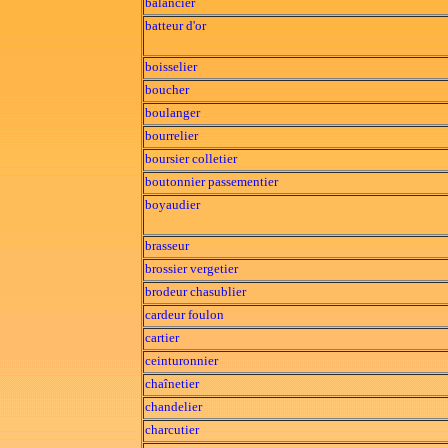
balancier
batteur d'or
boisselier
boucher
boulanger
bourrelier
boursier
colletier
boutonnier
passementier
boyaudier
brasseur
brossier
vergetier
brodeur
chasublier
cardeur
foulon
cartier
ceinturonnier
chaînetier
chandelier
charcutier