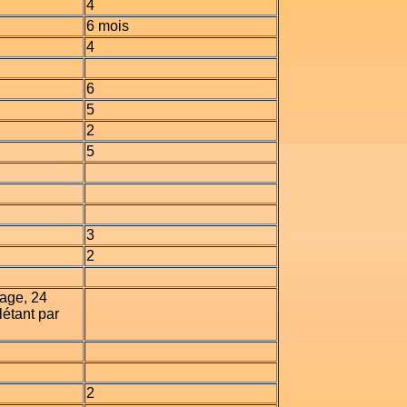
4
6 mois
4
6
5
2
5
3
2
sage, 24
étant par
2