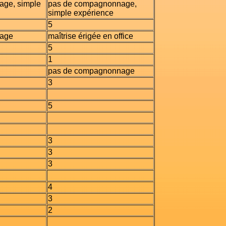
sage, simple
pas de compagnonnage,
simple expérience
5
sage
maîtrise érigée en office
5
1
pas de compagnonnage
3
5
3
3
3
4
3
2