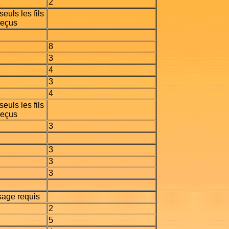
2
seuls les fils
reçus
8
3
4
3
4
seuls les fils
reçus
3
3
3
3
sage requis
2
5