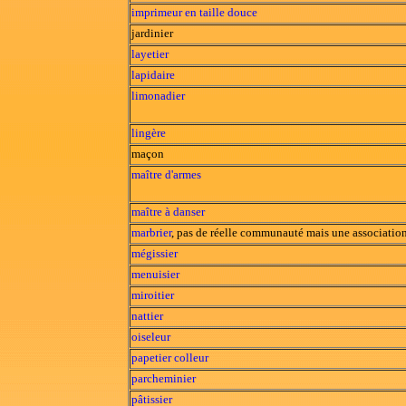
imprimeur en taille douce
jardinier
layetier
lapidaire
limonadier
lingère
maçon
maître d'armes
maître à danser
marbrier
, pas de réelle communauté mais une association
mégissier
menuisier
miroitier
nattier
oiseleur
papetier
colleur
parcheminier
pâtissier