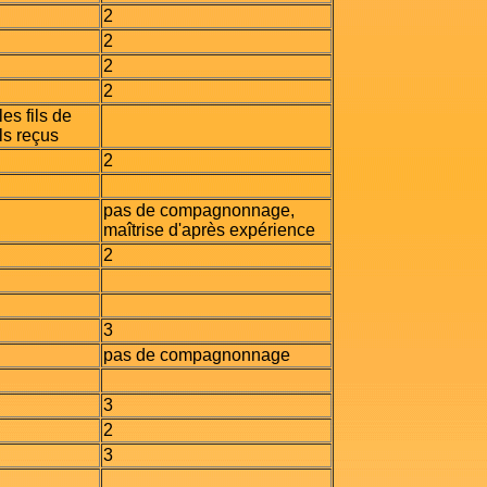
2
2
2
2
les fils de
ls reçus
2
pas de compagnonnage,
maîtrise d'après expérience
2
3
pas de compagnonnage
3
2
3