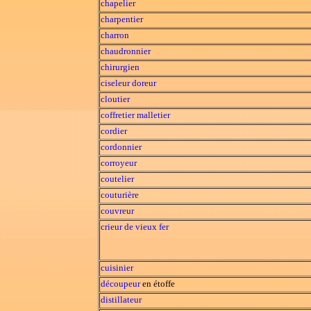
chapelier
charpentier
charron
chaudronnier
chirurgien
ciseleur
doreur
cloutier
coffretier
malletier
cordier
cordonnier
corroyeur
coutelier
couturière
couvreur
crieur de vieux fer
cuisinier
découpeur
en étoffe
distillateur