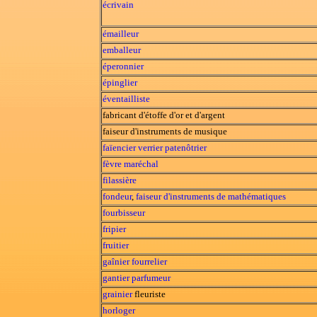
écrivain
émailleur
emballeur
éperonnier
épinglier
éventailliste
fabricant d'étoffe d'or et d'argent
faiseur d'instruments de musique
faïencier
verrier
patenôtrier
fèvre maréchal
filassière
fondeur
,
faiseur d'instruments de mathématiques
fourbisseur
fripier
fruitier
gaînier
fourrelier
gantier
parfumeur
grainier
fleuriste
horloger