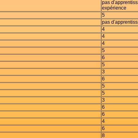
pas d'apprentis
expérience
5
pas d'apprentis
4
4
4
5
6
5
3
6
5
5
3
6
6
4
6
8