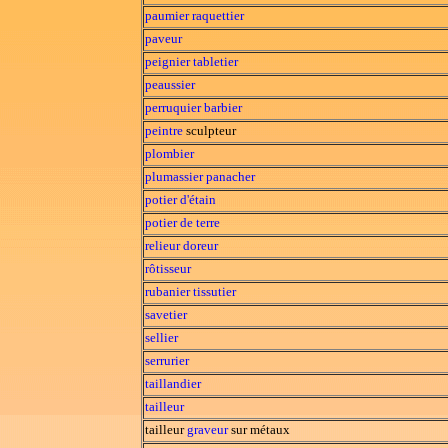
paumier
raquettier
paveur
peignier
tabletier
peaussier
perruquier
barbier
peintre
sculpteur
plombier
plumassier
panacher
potier d'étain
potier de terre
relieur
doreur
rôtisseur
rubanier
tissutier
savetier
sellier
serrurier
taillandier
tailleur
tailleur
graveur
sur métaux