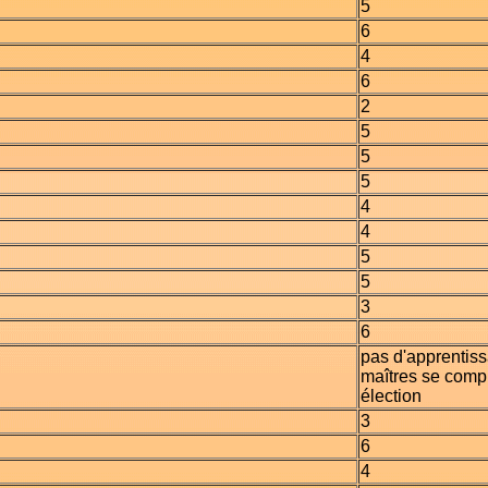
5
6
4
6
2
5
5
5
4
4
5
5
3
6
pas d'apprentis
maîtres se compl
élection
3
6
4