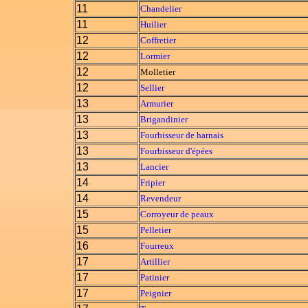
11
Chandelier
11
Huilier
12
Coffretier
12
Lormier
12
Molletier
12
Sellier
13
Armurier
13
Brigandinier
13
Fourbisseur de harnais
13
Fourbisseur d'épées
13
Lancier
14
Fripier
14
Revendeur
15
Corroyeur de peaux
15
Pelletier
16
Fourreux
17
Artillier
17
Patinier
17
Peignier