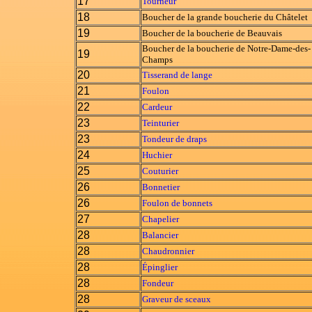
17
Tourneur
18
Boucher de la grande boucherie du Châtelet
19
Boucher de la boucherie de Beauvais
Boucher de la boucherie de Notre-Dame-des-
19
Champs
20
Tisserand de lange
21
Foulon
22
Cardeur
23
Teinturier
23
Tondeur de draps
24
Huchier
25
Couturier
26
Bonnetier
26
Foulon de bonnets
27
Chapelier
28
Balancier
28
Chaudronnier
28
Épinglier
28
Fondeur
28
Graveur de sceaux