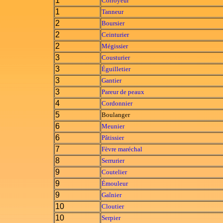
1
Corroyeur
1
Tanneur
2
Boursier
2
Ceinturier
2
Mégissier
3
Cousturier
3
Éguilletier
3
Gantier
3
Pareur de peaux
4
Cordonnier
5
Boulanger
6
Meunier
6
Pâtissier
7
Fèvre maréchal
8
Serrurier
9
Coutelier
9
Émouleur
9
Gaînier
10
Cloutier
10
Serpier