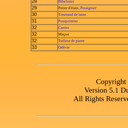
29
Bibelotier
29
Potier d'étain,
Potaignier
30
Tisserand de laine
31
Pourpointier
32
Carrier
32
Maçon
32
Tailleur de pierre
33
Orfèvre
Copyright
Version 5.1 
All Rights Reserv