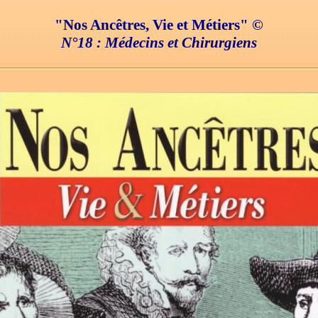
"Nos Ancêtres, Vie et Métiers" ©
N°18 : Médecins et Chirurgiens